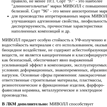
правило, не менее 10:1. Сорт "97" - это наиболее
"длинноигольчатые" марки МИВОЛЛ с повышенн
белизной. Сорт "96" - это менее анизотропные мар
для производства аппретированных марок МИВОЛ
улучшающих адгезионные свойства, лиофильность
диспергируемость, прочностные характеристики
наполненных композиций и др.
МИВОЛЛ придает особую стойкость к УФ-излучению и
водостойкость материалам с его использованием, оказы
биоцидное воздействие, не содержит асбестообразующ
веществ, не является канцерогенным и классифицирует
как безопасный, обеспечивает явно выраженный
усиливающий эффект в композициях, эксплуатируемых
условиях деформационных, знакопеременных, абразив
нагрузок. Основные сферы применения: лакокрасочные
ответственные строительные материалы, пластмассы,
резинотехнические и фрикционные изделия, фарфоро-
фаянсовая керамика, металлургическое и электродное
производства.
В ЛКМ дополнительно:
МИВОЛЛ способствует