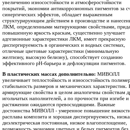
увеличению износостойкости и атмосферостойкости
покрытий, экономии антикоррозионных пигментов за с
синергических эффектов, обладает выраженным
структурирующим действием в производстве и нанесен
ЛКМ, определенными матирующими свойствами, прида
повышенную яркость краскам, существенно улучшает
адгезионные характеристики ЛКМ, имеет прекрасную
диспергируемость в органических и водных системах,
отличные цветовые характеристики (минимальную
желтизну, высокую белизну), способствует созданию
эффективного рН-барьера и дефлокуляции пигментов.
В пластических массах дополнительно:
МИВОЛЛ
увеличивает теплостойкость и износостойкость полимер
стабильность размеров и механических характеристик. 
армирующие свойства в целом аналогичны свойствам д
игольчатых наполнителей, а по прочности при изгибе и
растяжении ожидаются превосходящими. Важные
достоинства МИВОЛЛ - умеренное повышение вязкост
расплава композита и хорошая диспергируемость, низка
диэлектрическая постоянная, низкое влагопоглощение,
возможность экономии цветных и белых пигментов без