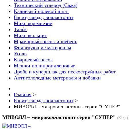
Технический углерод (Сажа)
Калиевый полевой шпат
Барит, слюда, волластонит
Микрокремнезем
Тальк
Микрокальцит
Мраморный песок и щебень
Фильтрующие материалы
Уголь
Кварцевый песок
Мешки полипропиленовые
Дробь и купершлак для пескоструйных работ
Антигололедные материалы и добавки
Главная
>
Барит, слюда, волластонит
>
МИВОЛЛ – микроволластонит серии "СУПЕР"
МИВОЛЛ – микроволластонит серии "СУПЕР"
(Код:
)