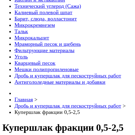
Технический углерод (Сажа)
Калиевый полевой шпат
Барит, слюда, волластонит
Микрокремнезем
Тальк
Микрокальцит
Мраморный песок и щебень
Фильтрующие материалы
Уголь
Кварцевый песок
Мешки полипропиленовые
Дробь и купершлак для пескоструйных работ
Антигололедные материалы и добавки
Главная
>
Дробь и купершлак для пескоструйных работ
>
Купершлак фракции 0,5-2,5
Купершлак фракции 0,5-2,5