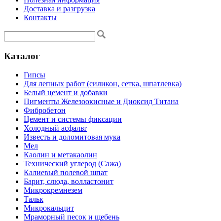
Доставка и разгрузка
Контакты
Каталог
Гипсы
Для лепных работ (силикон, сетка, шпатлевка)
Белый цемент и добавки
Пигменты Железоокисные и Диоксид Титана
Фибробетон
Цемент и системы фиксации
Холодный асфальт
Известь и доломитовая мука
Мел
Каолин и метакаолин
Технический углерод (Сажа)
Калиевый полевой шпат
Барит, слюда, волластонит
Микрокремнезем
Тальк
Микрокальцит
Мраморный песок и щебень