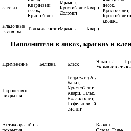
Мрамор,
Кварцевый
песок,
Затирки
Кристобалит,
Кварц
песок,
Кристобалит,
Доломит
Кристобалит
Кристобалито
крошка
Кладочные
Талькомагнезит
Мрамор
Кварц
растворы
Наполнители в лаках, красках и кле
Яркость/
Пр
Применение
Белизна
Блеск
Укрывистость
по
Гидроксид Al,
Барит,
Кристобалит,
Порошковые
Кварц, Тальк,
покрытия
Волластонит,
Нефелиновый
сиенит
Антикоррозийные
Каолин,
покрытия
Слюда, Тальк