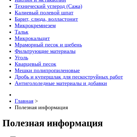
Технический углерод (Сажа)
Калиевый полевой шпат
Барит, слюда, волластонит
Микрокремнезем
Тальк
Микрокальцит
Мраморный песок и щебень
Фильтрующие материалы
Уголь
Кварцевый песок
Мешки полипропиленовые
Дробь и купершлак для пескоструйных работ
Антигололедные материалы и добавки
Главная
>
Полезная информация
Полезная информация