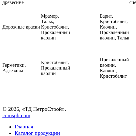
древесине
си
Мрамор,
Барит,
Тальк,
Кристобалит,
Дорожные краски
Кристобалит,
Каолин,
Прокаленный
Прокаленный
каолин
каолин, Тальк
Прокаленный
Кристобалит,
Герметики,
каолин,
Прокаленный
Адгезивы
Каолин,
каолин
Кристобалит
© 2026, «ТД ПетроСтрой».
comspb.com
Главная
Каталог продукции