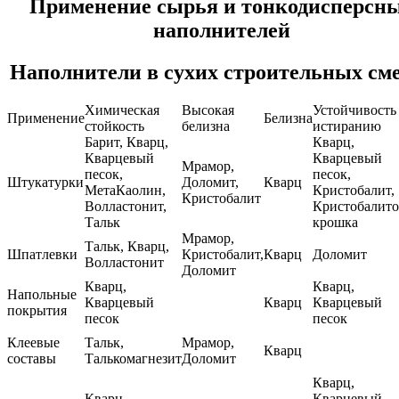
Применение сырья и тонкодисперсн
наполнителей
Наполнители в сухих строительных см
Химическая
Высокая
Устойчивость
Применение
Белизна
стойкость
белизна
истиранию
Барит, Кварц,
Кварц,
Кварцевый
Кварцевый
Мрамор,
песок,
песок,
Штукатурки
Доломит,
Кварц
МетаКаолин,
Кристобалит,
Кристобалит
Волластонит,
Кристобалито
Тальк
крошка
Мрамор,
Тальк, Кварц,
Шпатлевки
Кристобалит,
Кварц
Доломит
Волластонит
Доломит
Кварц,
Кварц,
Напольные
Кварцевый
Кварц
Кварцевый
покрытия
песок
песок
Клеевые
Тальк,
Мрамор,
Кварц
составы
Талькомагнезит
Доломит
Кварц,
Кварц,
Кварцевый