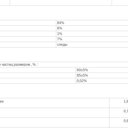
84%
8%
1%
7%
следы
частиц размером , % :
60±5%
85±5%
0,02%
лее
1,
0,
0,