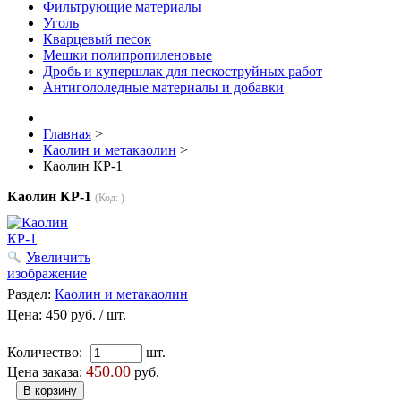
Фильтрующие материалы
Уголь
Кварцевый песок
Мешки полипропиленовые
Дробь и купершлак для пескоструйных работ
Антигололедные материалы и добавки
Главная
>
Каолин и метакаолин
>
Каолин КР-1
Каолин КР-1
(Код:
)
Увеличить
изображение
Раздел:
Каолин и метакаолин
Цена:
450 руб.
/ шт.
Количество:
шт.
450.00
Цена заказа:
руб.