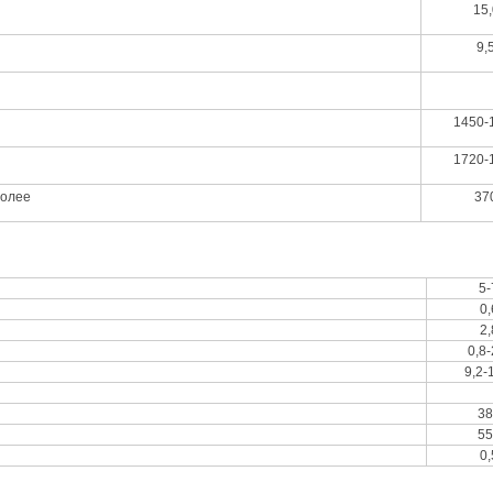
15,
9,
1450-
1720-
более
37
5-
0,
2,
0,8-
9,2-
38
55
0,