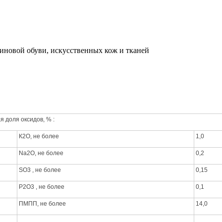
зиновой обуви, искусственных кож и тканей
я доля оксидов, % :
К2О, не более
1,0
Na2O, не более
0,2
SO3 , не более
0,15
Р2О3 , не более
0,1
ПМПП, не более
14,0