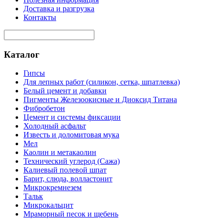
Доставка и разгрузка
Контакты
Каталог
Гипсы
Для лепных работ (силикон, сетка, шпатлевка)
Белый цемент и добавки
Пигменты Железоокисные и Диоксид Титана
Фибробетон
Цемент и системы фиксации
Холодный асфальт
Известь и доломитовая мука
Мел
Каолин и метакаолин
Технический углерод (Сажа)
Калиевый полевой шпат
Барит, слюда, волластонит
Микрокремнезем
Тальк
Микрокальцит
Мраморный песок и щебень