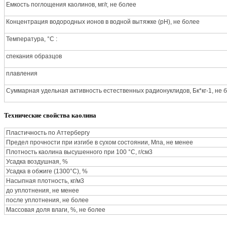
Емкость поглощения каолинов, мг/г, не более
Концентрация водородных ионов в водной вытяжке (рН), не более
Температура, °С :
спекания образцов
плавления
Суммарная удельная активность естественных радионуклидов, Бк*кг-1, не 
Технические свойства каолина
Пластичность по Аттербергу
Предел прочности при изгибе в сухом состоянии, Мпа, не менее
Плотность каолина высушенного при 100 °С, г/см3
Усадка воздушная, %
Усадка в обжиге (1300°С), %
Насыпная плотность, кг/м3
до уплотнения, не менее
после уплотнения, не более
Массовая доля влаги, %, не более