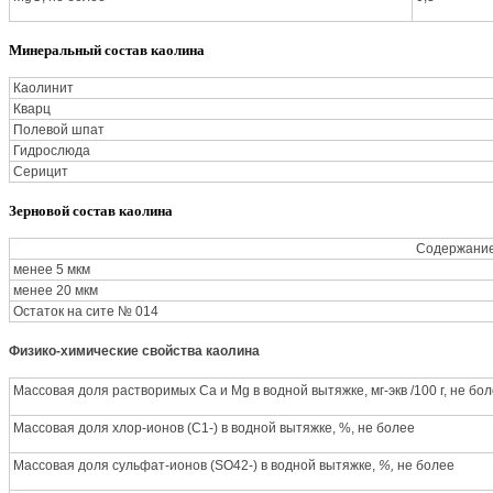
Минеральный состав каолина
Каолинит
Кварц
Полевой шпат
Гидрослюда
Серицит
Зерновой состав каолина
Содержание 
менее 5 мкм
менее 20 мкм
Остаток на сите № 014
Физико-химические свойства каолина
Массовая доля растворимых Са и Mg в водной вытяжке, мг-экв /100 г, не бо
Массовая доля хлор-ионов (С1-) в водной вытяжке, %, не более
Массовая доля сульфат-ионов (SO42-) в водной вытяжке,
%,
не более