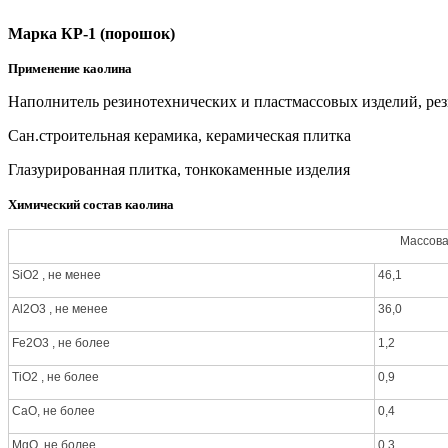
Марка КР-1 (порошок)
Применение каолина
Наполнитель резино­технических и пластмассовых изделий, ре
Сан.строительная керамика, керамическая плитка
Глазурированная плитка, тонкокаменные изделия
Химический состав каолина
Массова
SiO2 , не менее
46,1
Аl2О3 , не менее
36,0
Fe2O3 , не более
1,2
ТiO2 , не более
0,9
СаО, не более
0,4
MgO, не более
0,3