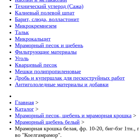
Технический углерод (Сажа)
Калиевый полевой шпат
Барит, слюда, волластонит
Микрокремнезем
Тальк
Микрокальцит
Мраморный песок и щебень
Фильтрующие материалы
Уголь
Кварцевый песок
Мешки полипропиленовые
Дробь и купершлак для пескоструйных работ
Антигололедные материалы и добавки
Главная
>
Каталог
>
Мраморный песок, щебень и мраморная крошка
>
Мраморный щебень белый
>
Мраморная крошка белая, фр. 10-20, биг-бэг 1тн., 
во "Коелгамрамор".