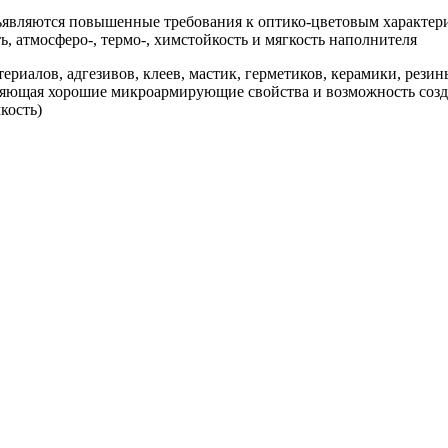
ъявляются повышенные требования к оптико-цветовым характери
 атмосферо-, термо-, химстойкость и мягкость наполнителя
иалов, адгезивов, клеев, мастик, герметиков, керамики, резин
ляющая хорошие микроармирующие свойства и возможность созда
кость)