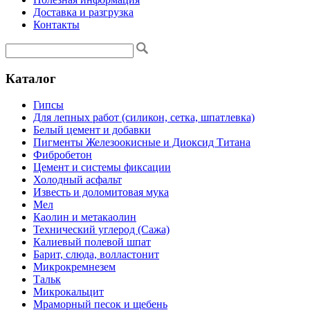
Доставка и разгрузка
Контакты
Каталог
Гипсы
Для лепных работ (силикон, сетка, шпатлевка)
Белый цемент и добавки
Пигменты Железоокисные и Диоксид Титана
Фибробетон
Цемент и системы фиксации
Холодный асфальт
Известь и доломитовая мука
Мел
Каолин и метакаолин
Технический углерод (Сажа)
Калиевый полевой шпат
Барит, слюда, волластонит
Микрокремнезем
Тальк
Микрокальцит
Мраморный песок и щебень